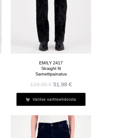
EMILY 2417
Straight fit
Samettipainatus
Alkuperäinen
Nykyinen
129.95
€
51.98
€
hinta
hinta
oli:
on:
Valitse vaihtoehdoista
129.95 €.
51.98 €.