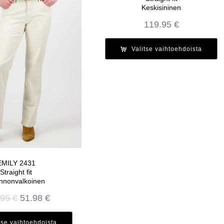
Keskisininen
119.95
€
Valitse vaihtoehdoista
EMILY 2431
Straight fit
nnonvalkoinen
Alkuperäinen
Nykyinen
.95
€
51.98
€
hinta
hinta
oli:
on:
tse vaihtoehdoista