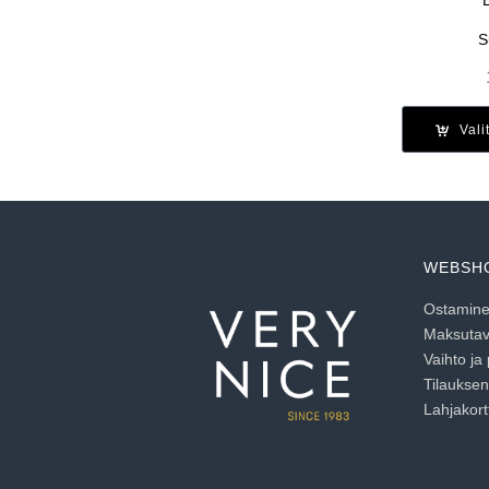
S
Vali
WEBSH
Ostaminen
Maksutav
Vaihto ja
Tilaukse
Lahjakortt