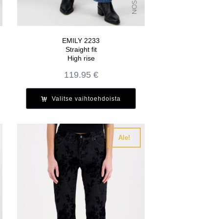
EMILY 2233
Straight fit
High rise
en
119.95
€
Valitse vaihtoehdoista
.
Ale!