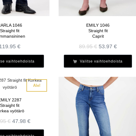
ARLA 1046
EMILY 1046
Straight fit
Straight fit
mmansininen
Caprit
Alkuperäinen
Nykyin
119.95
€
89.95
€
53.97
€
hinta
hinta
oli:
on:
tse vaihtoehdoista
Valitse vaihtoehdoista
89.95 €.
53.97 €
Ale!
EMILY 2287
Straight fit
rkea vyötärö
Alkuperäinen
Nykyinen
.95
€
47.98
€
hinta
hinta
oli:
on:
tse vaihtoehdoista