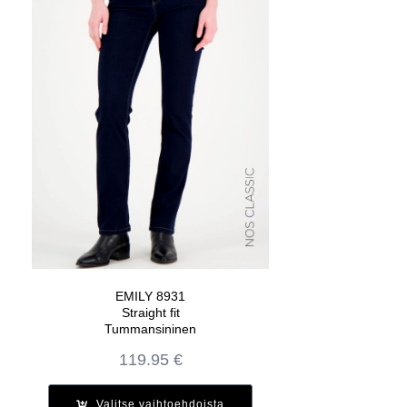
EMILY 8931
Straight fit
Tummansininen
119.95
€
Valitse vaihtoehdoista