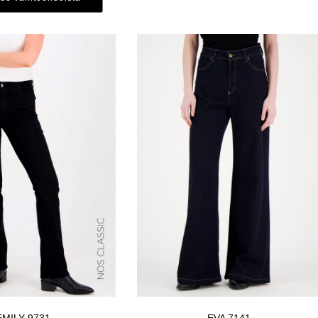
129.95 €.
51.98 €.
EMILY 9731
EVA 7141