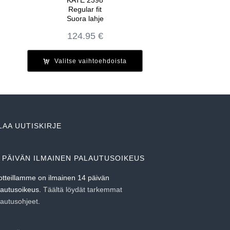
Regular fit
Suora lahje
124.95
€
Valitse vaihtoehdoista
LAA UUTISKIRJE
 PÄIVÄN ILMAINEN PALAUTUSOIKEUS
otteillamme on ilmainen 14 päivän
lautusoikeus.
Täältä löydät tarkemmat
lautusohjeet
.