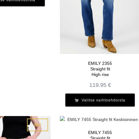
119.95 €.
47.98 €.
EMILY 2355
Straight fit
High rise
119.95
€
Valitse vaihtoehdoista
Ale!
EMILY 7455
Straight fit