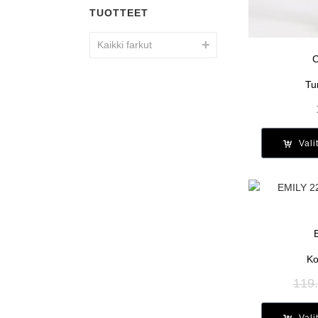
TUOTTEET
Kaikki farkut
C
Tu
Vali
Ko
119
Vali