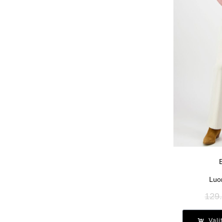
Luo
129
Vali