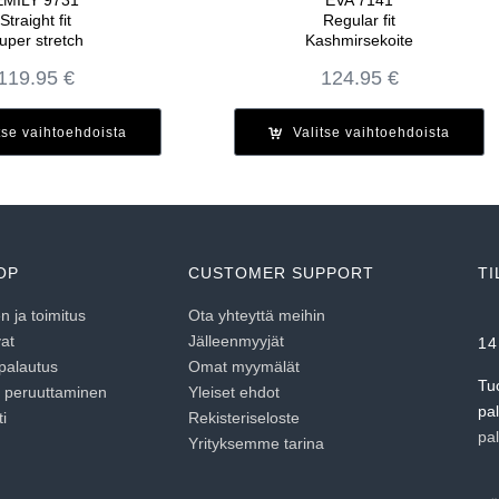
Straight fit
Regular fit
uper stretch
Kashmirsekoite
119.95
€
124.95
€
tse vaihtoehdoista
Valitse vaihtoehdoista
OP
CUSTOMER SUPPORT
TI
 ja toimitus
Ota yhteyttä meihin
at
Jälleenmyyjät
14
 palautus
Omat myymälät
Tu
n peruuttaminen
Yleiset ehdot
pa
i
Rekisteriseloste
pa
Yrityksemme tarina