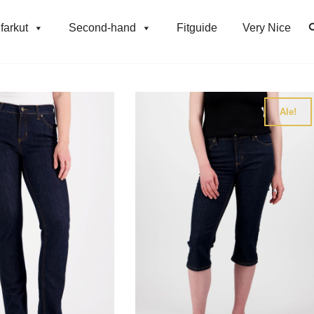
farkut
Second-hand
Fitguide
Very Nice
Ale!