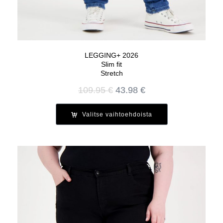
LEGGING+ 2026
Slim fit
Stretch
Alkuperäinen
Nykyinen
109.95
€
43.98
€
hinta
hinta
oli:
on:
Valitse vaihtoehdoista
109.95 €.
43.98 €.