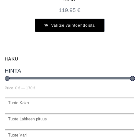
119.95
€
Valitse vaihtoehdoista
HAKU
HINTA
Price:
0 €
—
170 €