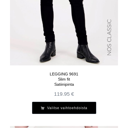
LEGGING 9691
Slim fit
Satiinipinta
119.95
€
Valitse vaihtoehdoista