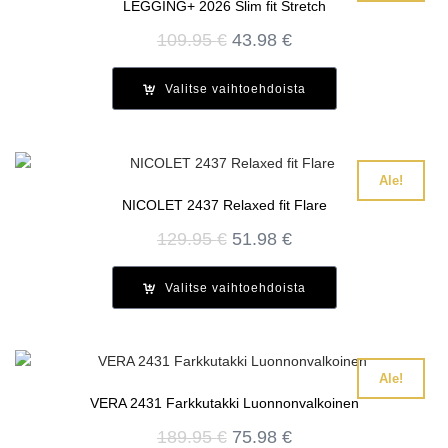
LEGGING+ 2026 Slim fit Stretch
Alkuperäinen
Nykyinen
109.95
€
43.98
€
hinta
hinta
oli:
on:
Valitse vaihtoehdoista
109.95 €.
43.98 €.
Ale!
NICOLET 2437 Relaxed fit Flare
Alkuperäinen
Nykyinen
129.95
€
51.98
€
hinta
hinta
oli:
on:
Valitse vaihtoehdoista
129.95 €.
51.98 €.
Ale!
VERA 2431 Farkkutakki Luonnonvalkoinen
Alkuperäinen
Nykyinen
189.95
€
75.98
€