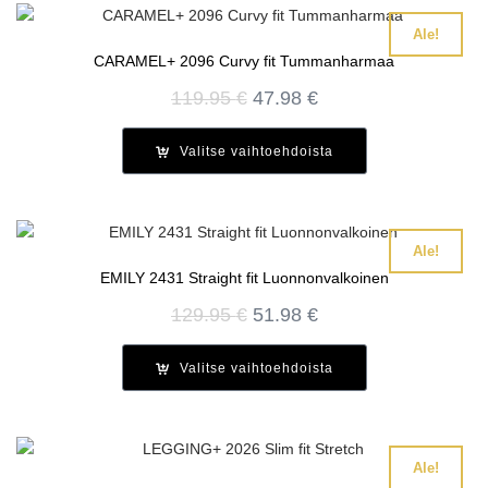
Ale!
CARAMEL+ 2096 Curvy fit Tummanharmaa
Alkuperäinen
Nykyinen
119.95
€
47.98
€
hinta
hinta
oli:
on:
Valitse vaihtoehdoista
119.95 €.
47.98 €.
Ale!
EMILY 2431 Straight fit Luonnonvalkoinen
Alkuperäinen
Nykyinen
129.95
€
51.98
€
hinta
hinta
oli:
on:
Valitse vaihtoehdoista
129.95 €.
51.98 €.
Ale!