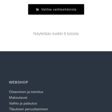
hinta
hinta
oli:
on:
Valitse vaihtoehdoista
189.95 €.
75.98 €.
Näytetään kaikki 6 tulosta
WEBSHOP
Ostaminen ja toimitus
Maksutavat
Vaihto ja palautus
Tilauksen peruuttaminen