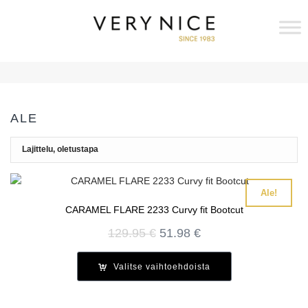
ALE
Ale!
CARAMEL FLARE 2233 Curvy fit Bootcut
Alkuperäinen
Nykyinen
129.95
€
51.98
€
hinta
hinta
oli:
on:
Valitse vaihtoehdoista
129.95 €.
51.98 €.