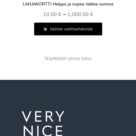
LAHJAKORTTI Helppo ja nopea Valitse summa
Hintaluokka:
10.00
€
–
1,000.00
€
10.00 €
-
Valitse vaihtoehdoista
1,000.00 €
Näytetään ainoa tulos