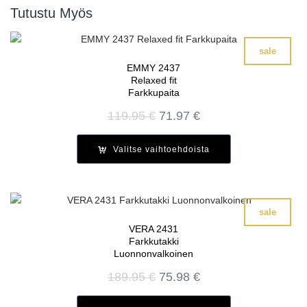
Tutustu Myös
sale
EMMY 2437
Relaxed fit
Farkkupaita
Alkuperäinen
Nykyinen
119.95
€
71.97
€
hinta
hinta
oli:
on:
Valitse vaihtoehdoista
119.95 €.
71.97 €.
sale
VERA 2431
Farkkutakki
Luonnonvalkoinen
Alkuperäinen
Nykyinen
189.95
€
75.98
€
hinta
hinta
oli:
on: