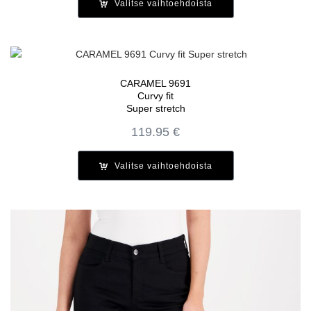
Valitse vaihtoehdoista
189.95 €.
75.98 €.
CARAMEL 9691
Curvy fit
Super stretch
119.95
€
Valitse vaihtoehdoista