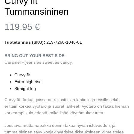
Curvy fit
Tummansininen
119.95
€
Tuotetunnus (SKU):
219-7260-1046-01
BRING OUT YOUR BEST SIDE.
Caramel – jeans as sweet as candy.
Curvy fit
Extra high rise
Straight leg
Curvy fit- farkut, joissa on reilusti tilaa lantiolle ja reisille sekä
erittäin korkea vyötärö ja suorat lahkeet. Vyötärö on takaa hieman
korkeampi kuin edestä, mikä lisää käyttömukavuutta.
Joustava mutta napakka denim takaa hyvän istuvuuden, ja
tumma sininen sävy konjakinvärisine tikkauksineen viimeistelee