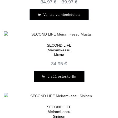
Hintaluokka:
34.97
€
–
39.97
€
34.97 €
-
Valitse vaihtoehdoista
39.97 €
SECOND LIFE
Meirami-essu
Musta
34.95
€
Lisää ostoskoriin
SECOND LIFE
Meirami-essu
Sininen