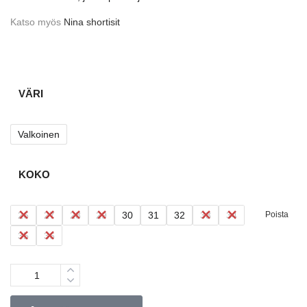
Katso myös
Nina shortisit
VÄRI
Valkoinen
KOKO
26
27
28
29
30
31
32
33
34
Poista
35
36
Määrä