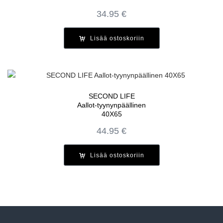
34.95
€
Lisää ostoskoriin
SECOND LIFE
Aallot-tyynynpäällinen
40X65
44.95
€
Lisää ostoskoriin