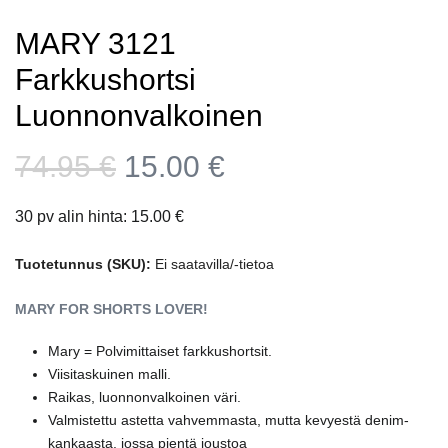
MARY 3121
Farkkushortsi
Luonnonvalkoinen
Alkuperäinen
Nykyinen
74.95
€
15.00
€
hinta
hinta
30 pv alin hinta:
15.00
€
oli:
on:
74.95 €.
15.00 €.
Tuotetunnus (SKU):
Ei saatavilla/-tietoa
MARY FOR SHORTS LOVER!
Mary = Polvimittaiset farkkushortsit.
Viisitaskuinen malli.
Raikas, luonnonvalkoinen väri.
Valmistettu astetta vahvemmasta, mutta kevyestä denim-
kankaasta, jossa pientä joustoa