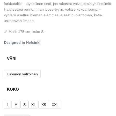
farkkutakki – täydellinen setti, jos rakastat vaivattomia yhdistelmiä.
Halutessasi rennomman loose-tyylin, valitse kokoa isompi –
vyötärö asettuu hieman alemmas ja saat huolettoman, katu-
uskottavan ilmeen.
📏 Malli: 175 cm, koko S.
Designed in Helsinki
VÄRI
Luonnon valkoinen
KOKO
L
M
S
XL
XS
XXL