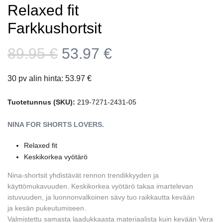
Relaxed fit
Farkkushortsit
Alkuperäinen
Nykyinen
89.95
€
53.97
€
hinta
hinta
30 pv alin hinta:
53.97
€
oli:
on:
89.95 €.
53.97 €.
Tuotetunnus (SKU):
219-7271-2431-05
NINA FOR SHORTS LOVERS.
Relaxed fit
Keskikorkea vyötärö
Nina-shortsit yhdistävät rennon trendikkyyden ja
käyttömukavuuden. Keskikorkea vyötärö takaa imartelevan
istuvuuden, ja luonnonvalkoinen sävy tuo raikkautta kevään
ja kesän pukeutumiseen.
Valmistettu samasta laadukkaasta materiaalista kuin kevään Vera