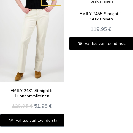
EMILY 7455 Straight fit
Keskisininen
119.95
€
Valitse vaihtoehdoista
EMILY 2431 Straight fit
Luonnonvalkoinen
Alkuperäinen
Nykyinen
129.95
€
51.98
€
hinta
hinta
oli:
on:
Valitse vaihtoehdoista
129.95 €.
51.98 €.