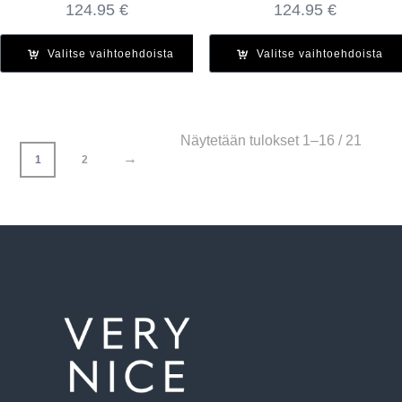
124.95
€
124.95
€
Valitse vaihtoehdoista
Valitse vaihtoehdoista
Näytetään tulokset 1–16 / 21
→
1
2