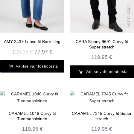
AMY 2437 Loose fit Barrel leg
CARA Skinny 9691 Curvy fit
Super stretch
Alkuperäinen
Nykyinen
129.95
€
77.97
€
119.95
€
hinta
hinta
oli:
on:
Valitse vaihtoehdoista
129.95 €.
77.97 €.
Valitse vaihtoehdoista
CARAMEL 1046 Curvy fit
CARAMEL 7345 Curvy fit Super
Tummansininen
stretch
119.95
€
119.95
€