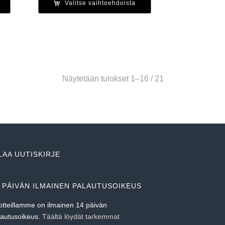
Valitse vaihtoehdoista
Näytetään tulokset 1–16 / 21
LAA UUTISKIRJE
 PÄIVÄN ILMAINEN PALAUTUSOIKEUS
otteillamme on ilmainen 14 päivän
lautusoikeus.
Täältä löydät tarkemmat