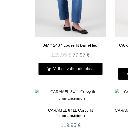
AMY 2437 Loose fit Barrel leg
CARA
Alkuperäinen
Nykyinen
129.95
€
77.97
€
hinta
hinta
oli:
on:
Valitse vaihtoehdoista
129.95 €.
77.97 €.
CARAMEL 8411 Curvy fit
CARAME
Tummansininen
119.95
€