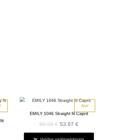
!
Ale!
EMILY 1046 Straight fit Caprit
it
Alkuperäinen
Nykyinen
89.95
€
53.97
€
hinta
hinta
inen
kyinen
oli:
on:
Valitse vaihtoehdoista