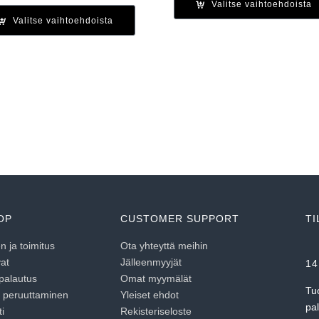
Valitse vaihtoehdoista
Valitse vaihtoehdoista
OP
CUSTOMER SUPPORT
TI
 ja toimitus
Ota yhteyttä meihin
at
Jälleenmyyjät
14
 palautus
Omat myymälät
Tu
n peruuttaminen
Yleiset ehdot
pa
i
Rekisteriseloste