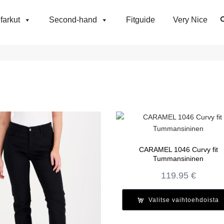
farkut
Second-hand
Fitguide
Very Nice
CARAMEL 1046 Curvy fit
Tummansininen
119.95
€
Valitse vaihtoehdoista