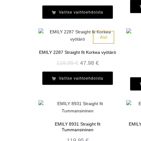
Valitse vaihtoehdoista
Ale!
EMILY 2287 Straight fit Korkea vyötärö
Alkuperäinen
Nykyinen
119.95
€
47.98
€
hinta
hinta
oli:
on:
Valitse vaihtoehdoista
119.95 €.
47.98 €.
EMILY 8931 Straight fit
EMILY 
Tummansininen
119.95
€