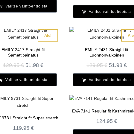
hinta
hi
Valitse vaihtoehdoista
oli:
on
Valitse vaihtoehdoista
129.95 €.
51.
Ale!
Ale
EMILY 2417 Straight fit
EMILY 2431 Straight fit
Samettipainatus
Luonnonvalkoinen
Alkuperäinen
Nykyinen
Alkuperä
Ny
129.95
€
51.98
€
129.95
€
51.98
€
hinta
hinta
hinta
hi
oli:
on:
oli:
on
Valitse vaihtoehdoista
Valitse vaihtoehdoista
129.95 €.
51.98 €.
129.95 €.
51.
EVA 7141 Regular fit Kashmirsek
9731 Straight fit Super stretch
124.95
€
119.95
€