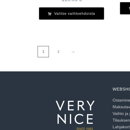
Valitse vaihtoehdoista
→
1
2
WEBSH
Ostaminen
Maksutav
Vaihto ja
Tilaukse
Lahjakortt