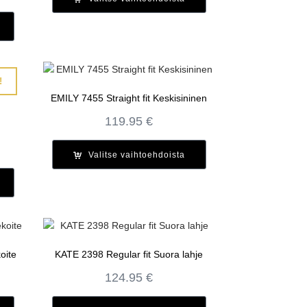
nta
89.95 €.
53.97 €.
:
98 €.
!
EMILY 7455 Straight fit Keskisininen
119.95
€
inen
kyinen
Valitse vaihtoehdoista
nta
:
98 €.
oite
KATE 2398 Regular fit Suora lahje
124.95
€