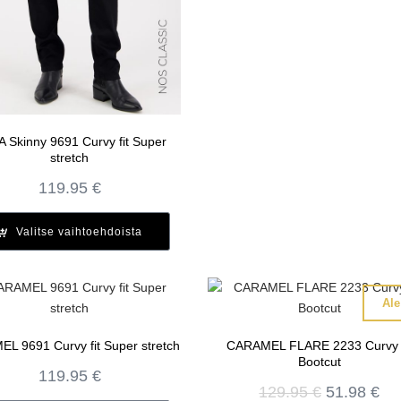
 Skinny 9691 Curvy fit Super
stretch
119.95
€
Valitse vaihtoehdoista
Ale
L 9691 Curvy fit Super stretch
CARAMEL FLARE 2233 Curvy f
Bootcut
119.95
€
Alkuperä
Ny
129.95
€
51.98
€