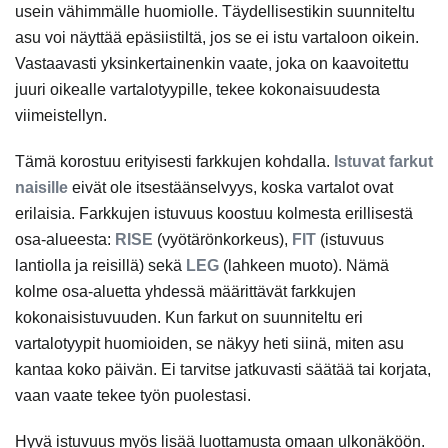
usein vähimmälle huomiolle. Täydellisestikin suunniteltu
asu voi näyttää epäsiistiltä, jos se ei istu vartaloon oikein.
Vastaavasti yksinkertainenkin vaate, joka on kaavoitettu
juuri oikealle vartalotyypille, tekee kokonaisuudesta
viimeistellyn.
Tämä korostuu erityisesti farkkujen kohdalla.
Istuvat farkut
naisille
eivät ole itsestäänselvyys, koska vartalot ovat
erilaisia. Farkkujen istuvuus koostuu kolmesta erillisestä
osa-alueesta:
RISE
(vyötärönkorkeus),
FIT
(istuvuus
lantiolla ja reisillä) sekä
LEG
(lahkeen muoto). Nämä
kolme osa-aluetta yhdessä määrittävät farkkujen
kokonaisistuvuuden. Kun farkut on suunniteltu eri
vartalotyypit huomioiden, se näkyy heti siinä, miten asu
kantaa koko päivän. Ei tarvitse jatkuvasti säätää tai korjata,
vaan vaate tekee työn puolestasi.
Hyvä istuvuus myös lisää luottamusta omaan ulkonäköön.