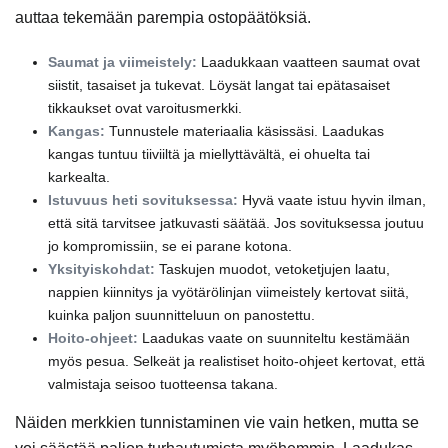
auttaa tekemään parempia ostopäätöksiä.
Saumat ja viimeistely:
Laadukkaan vaatteen saumat ovat
siistit, tasaiset ja tukevat. Löysät langat tai epätasaiset
tikkaukset ovat varoitusmerkki.
Kangas:
Tunnustele materiaalia käsissäsi. Laadukas
kangas tuntuu tiiviiltä ja miellyttävältä, ei ohuelta tai
karkealta.
Istuvuus heti sovituksessa:
Hyvä vaate istuu hyvin ilman,
että sitä tarvitsee jatkuvasti säätää. Jos sovituksessa joutuu
jo kompromissiin, se ei parane kotona.
Yksityiskohdat:
Taskujen muodot, vetoketjujen laatu,
nappien kiinnitys ja vyötärölinjan viimeistely kertovat siitä,
kuinka paljon suunnitteluun on panostettu.
Hoito-ohjeet:
Laadukas vaate on suunniteltu kestämään
myös pesua. Selkeät ja realistiset hoito-ohjeet kertovat, että
valmistaja seisoo tuotteensa takana.
Näiden merkkien tunnistaminen vie vain hetken, mutta se