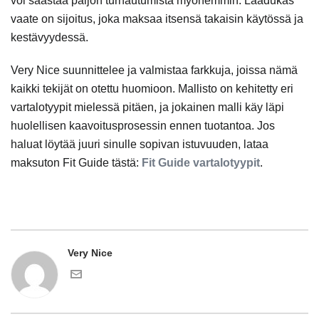
voi säästää paljon turhautumista myöhemmin. Laadukas
vaate on sijoitus, joka maksaa itsensä takaisin käytössä ja
kestävyydessä.
Very Nice suunnittelee ja valmistaa farkkuja, joissa nämä
kaikki tekijät on otettu huomioon. Mallisto on kehitetty eri
vartalotyypit mielessä pitäen, ja jokainen malli käy läpi
huolellisen kaavoitusprosessin ennen tuotantoa. Jos
haluat löytää juuri sinulle sopivan istuvuuden, lataa
maksuton Fit Guide tästä:
Fit Guide vartalotyypit
.
Very Nice