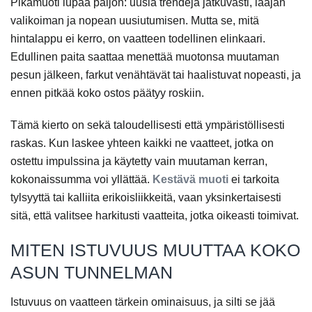
Pikamuoti lupaa paljon: uusia trendejä jatkuvasti, laajan
valikoiman ja nopean uusiutumisen. Mutta se, mitä
hintalappu ei kerro, on vaatteen todellinen elinkaari.
Edullinen paita saattaa menettää muotonsa muutaman
pesun jälkeen, farkut venähtävät tai haalistuvat nopeasti, ja
ennen pitkää koko ostos päätyy roskiin.
Tämä kierto on sekä taloudellisesti että ympäristöllisesti
raskas. Kun laskee yhteen kaikki ne vaatteet, jotka on
ostettu impulssina ja käytetty vain muutaman kerran,
kokonaissumma voi yllättää.
Kestävä muoti
ei tarkoita
tylsyyttä tai kalliita erikoisliikkeitä, vaan yksinkertaisesti
sitä, että valitsee harkitusti vaatteita, jotka oikeasti toimivat.
MITEN ISTUVUUS MUUTTAA KOKO
ASUN TUNNELMAN
Istuvuus on vaatteen tärkein ominaisuus, ja silti se jää