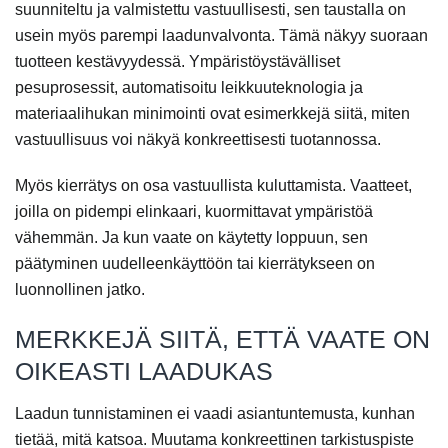
suunniteltu ja valmistettu vastuullisesti, sen taustalla on
usein myös parempi laadunvalvonta. Tämä näkyy suoraan
tuotteen kestävyydessä. Ympäristöystävälliset
pesuprosessit, automatisoitu leikkuuteknologia ja
materiaalihukan minimointi ovat esimerkkejä siitä, miten
vastuullisuus voi näkyä konkreettisesti tuotannossa.
Myös kierrätys on osa vastuullista kuluttamista. Vaatteet,
joilla on pidempi elinkaari, kuormittavat ympäristöä
vähemmän. Ja kun vaate on käytetty loppuun, sen
päätyminen uudelleenkäyttöön tai kierrätykseen on
luonnollinen jatko.
MERKKEJÄ SIITÄ, ETTÄ VAATE ON
OIKEASTI LAADUKAS
Laadun tunnistaminen ei vaadi asiantuntemusta, kunhan
tietää, mitä katsoa. Muutama konkreettinen tarkistuspiste