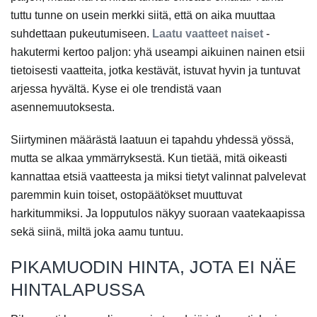
tuttu tunne on usein merkki siitä, että on aika muuttaa
suhdettaan pukeutumiseen.
Laatu vaatteet naiset
-
hakutermi kertoo paljon: yhä useampi aikuinen nainen etsii
tietoisesti vaatteita, jotka kestävät, istuvat hyvin ja tuntuvat
arjessa hyvältä. Kyse ei ole trendistä vaan
asennemuutoksesta.
Siirtyminen määrästä laatuun ei tapahdu yhdessä yössä,
mutta se alkaa ymmärryksestä. Kun tietää, mitä oikeasti
kannattaa etsiä vaatteesta ja miksi tietyt valinnat palvelevat
paremmin kuin toiset, ostopäätökset muuttuvat
harkitummiksi. Ja lopputulos näkyy suoraan vaatekaapissa
sekä siinä, miltä joka aamu tuntuu.
PIKAMUODIN HINTA, JOTA EI NÄE
HINTALAPUSSA