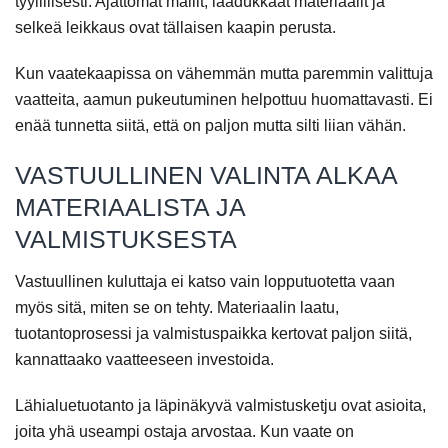
tyylillisesti. Ajattomat mallit, laadukkaat materiaalit ja
selkeä leikkaus ovat tällaisen kaapin perusta.
Kun vaatekaapissa on vähemmän mutta paremmin valittuja
vaatteita, aamun pukeutuminen helpottuu huomattavasti. Ei
enää tunnetta siitä, että on paljon mutta silti liian vähän.
VASTUULLINEN VALINTA ALKAA
MATERIAALISTA JA
VALMISTUKSESTA
Vastuullinen kuluttaja ei katso vain lopputuotetta vaan
myös sitä, miten se on tehty. Materiaalin laatu,
tuotantoprosessi ja valmistuspaikka kertovat paljon siitä,
kannattaako vaatteeseen investoida.
Lähialuetuotanto ja läpinäkyvä valmistusketju ovat asioita,
joita yhä useampi ostaja arvostaa. Kun vaate on