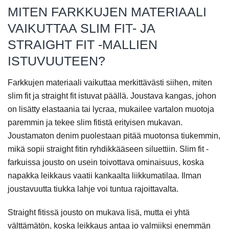
MITEN FARKKUJEN MATERIAALI
VAIKUTTAA SLIM FIT- JA
STRAIGHT FIT -MALLIEN
ISTUVUUTEEN?
Farkkujen materiaali vaikuttaa merkittävästi siihen, miten
slim fit ja straight fit istuvat päällä. Joustava kangas, johon
on lisätty elastaania tai lycraa, mukailee vartalon muotoja
paremmin ja tekee slim fitistä erityisen mukavan.
Joustamaton denim puolestaan pitää muotonsa tiukemmin,
mikä sopii straight fitin ryhdikkääseen siluettiin. Slim fit -
farkuissa jousto on usein toivottava ominaisuus, koska
napakka leikkaus vaatii kankaalta liikkumatilaa. Ilman
joustavuutta tiukka lahje voi tuntua rajoittavalta.
Straight fitissä jousto on mukava lisä, mutta ei yhtä
välttämätön, koska leikkaus antaa jo valmiiksi enemmän