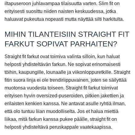
iltapuseroon juhlavampaa tilaisuutta varten. Slim fit on
erityisesti suosittu niiden naisten keskuudessa, jotka
haluavat pukeutua nopeasti mutta näyttää silti harkitulta.
MIHIN TILANTEISIIN STRAIGHT FIT
FARKUT SOPIVAT PARHAITEN?
Straight fit farkut ovat toimiva valinta silloin, kun haluat
helposti yhdisteltävän farkun. Ne sopivat erinomaisesti
töihin, kaupungille, lounaalle ja viikonloppuretkille. Straight
fitin suora linja ei ole trendiriippuvainen, joten se säilyttää
muotonsa vuodesta toiseen. Straight fit farkut toimivat
erityisen hyvin oversized-puseroiden, pitkien jakettien ja
erilaisten kenkien kanssa. Ne antavat asulle ryhtiä ilman,
että olo tuntuu liian muodolliselta. Jos et halua miettiä
liikaa, mitä farkun kanssa pukee päälle, straight fit on
helposti yhdisteltävä peruskappale vaatekaapissa.