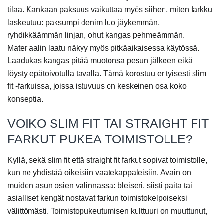
tilaa. Kankaan paksuus vaikuttaa myös siihen, miten farkku
laskeutuu: paksumpi denim luo jäykemmän,
ryhdikkäämmän linjan, ohut kangas pehmeämmän.
Materiaalin laatu näkyy myös pitkäaikaisessa käytössä.
Laadukas kangas pitää muotonsa pesun jälkeen eikä
löysty epätoivotulla tavalla. Tämä korostuu erityisesti slim
fit -farkuissa, joissa istuvuus on keskeinen osa koko
konseptia.
VOIKO SLIM FIT TAI STRAIGHT FIT
FARKUT PUKEA TOIMISTOLLE?
Kyllä, sekä slim fit että straight fit farkut sopivat toimistolle,
kun ne yhdistää oikeisiin vaatekappaleisiin. Avain on
muiden asun osien valinnassa: bleiseri, siisti paita tai
asialliset kengät nostavat farkun toimistokelpoiseksi
välittömästi. Toimistopukeutumisen kulttuuri on muuttunut,