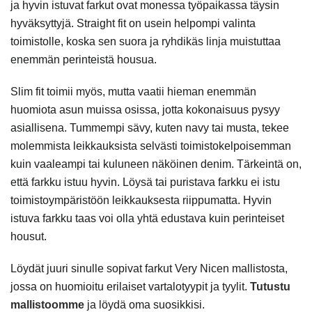
ja hyvin istuvat farkut ovat monessa työpaikassa täysin
hyväksyttyjä. Straight fit on usein helpompi valinta
toimistolle, koska sen suora ja ryhdikäs linja muistuttaa
enemmän perinteistä housua.
Slim fit toimii myös, mutta vaatii hieman enemmän
huomiota asun muissa osissa, jotta kokonaisuus pysyy
asiallisena. Tummempi sävy, kuten navy tai musta, tekee
molemmista leikkauksista selvästi toimistokelpoisemman
kuin vaaleampi tai kuluneen näköinen denim. Tärkeintä on,
että farkku istuu hyvin. Löysä tai puristava farkku ei istu
toimistoympäristöön leikkauksesta riippumatta. Hyvin
istuva farkku taas voi olla yhtä edustava kuin perinteiset
housut.
Löydät juuri sinulle sopivat farkut Very Nicen mallistosta,
jossa on huomioitu erilaiset vartalotyypit ja tyylit.
Tutustu
mallistoomme
ja löydä oma suosikkisi.