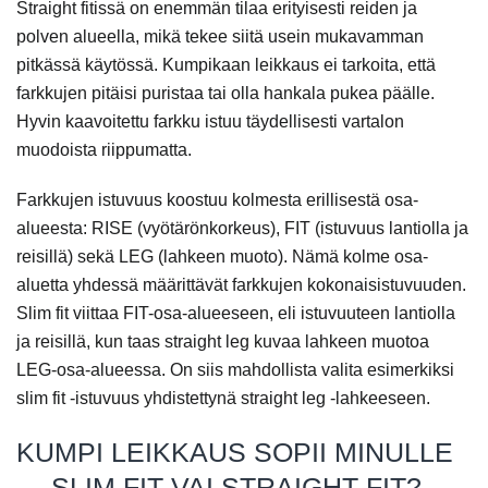
Straight fitissä on enemmän tilaa erityisesti reiden ja
polven alueella, mikä tekee siitä usein mukavamman
pitkässä käytössä. Kumpikaan leikkaus ei tarkoita, että
farkkujen pitäisi puristaa tai olla hankala pukea päälle.
Hyvin kaavoitettu farkku istuu täydellisesti vartalon
muodoista riippumatta.
Farkkujen istuvuus koostuu kolmesta erillisestä osa-
alueesta: RISE (vyötärönkorkeus), FIT (istuvuus lantiolla ja
reisillä) sekä LEG (lahkeen muoto). Nämä kolme osa-
aluetta yhdessä määrittävät farkkujen kokonaisistuvuuden.
Slim fit viittaa FIT-osa-alueeseen, eli istuvuuteen lantiolla
ja reisillä, kun taas straight leg kuvaa lahkeen muotoa
LEG-osa-alueessa. On siis mahdollista valita esimerkiksi
slim fit -istuvuus yhdistettynä straight leg -lahkeeseen.
KUMPI LEIKKAUS SOPII MINULLE
— SLIM FIT VAI STRAIGHT FIT?