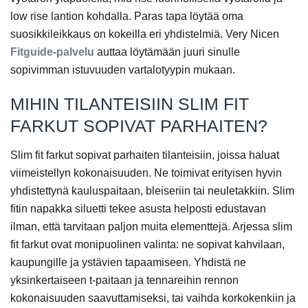
low rise lantion kohdalla. Paras tapa löytää oma
suosikkileikkaus on kokeilla eri yhdistelmiä. Very Nicen
Fitguide-palvelu
auttaa löytämään juuri sinulle
sopivimman istuvuuden vartalotyypin mukaan.
MIHIN TILANTEISIIN SLIM FIT
FARKUT SOPIVAT PARHAITEN?
Slim fit farkut sopivat parhaiten tilanteisiin, joissa haluat
viimeistellyn kokonaisuuden. Ne toimivat erityisen hyvin
yhdistettynä kauluspaitaan, bleiseriin tai neuletakkiin. Slim
fitin napakka siluetti tekee asusta helposti edustavan
ilman, että tarvitaan paljon muita elementtejä. Arjessa slim
fit farkut ovat monipuolinen valinta: ne sopivat kahvilaan,
kaupungille ja ystävien tapaamiseen. Yhdistä ne
yksinkertaiseen t-paitaan ja tennareihin rennon
kokonaisuuden saavuttamiseksi, tai vaihda korkokenkiin ja