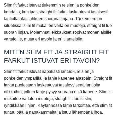
Slim fit farkut istuvat tiukemmin reisien ja pohkeiden
kohdalta, kun taas straight fit farkut laskeutuvat tasaisesti
lantiolta alas lahkeen suorana linjana. Tärkein ero on
siluetissa: slim fit mukailee vartalon muotoja, straight fit luo
suoran linjan. Molemmat leikkaukset sopivat monenlaisille
vartaloille, mutta eri tavoin ja eri tilanteisiin.
MITEN SLIM FIT JA STRAIGHT FIT
FARKUT ISTUVAT ERI TAVOIN?
Slim fit farkut istuvat napakasti lantион, reisien ja
pohkeiden ympärillä, ja lahje kapenee alaspäin. Straight fit
farkut puolestaan laskeutuvat tasalevyisenä lantiolta
nilkkoihin, jolloin lahje pysyy suorana eikä kapene. Slim fit
mukailee vartalon muotoja, straight fit luo siistin,
ryhdikkään linjan. Käytännössä tämä tarkoittaa, että slim fit
tuntuu päällä napakammalta ja istuu lähempänä ihoa.